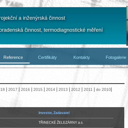
ojekční a inženýrská činnost
radenská činnost, termodiagnostické měření
Reference
Certifikáty
Kontakty
Fotogalerie
|
|
|
|
|
|
|
|
|
018
2017
2016
2015
2014
2013
2012
2011
do 2010
Investor, Zadavatel
TŘINECKÉ ŽELEZÁRNY a.s.