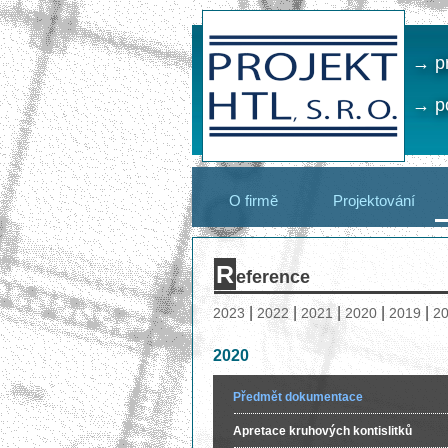
→ pr
→ po
O firmě
Projektování
R
eference
|
|
|
|
|
2023
2022
2021
2020
2019
2
2020
Předmět dokumentace
Apretace kruhových kontislitků