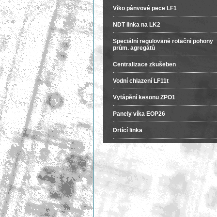
Víko pánvové pece LF1
NDT linka na LK2
Speciální regulované rotační pohony
prům. agregátů
Centralizace zkušeben
Vodní chlazení LF11t
Vytápění kesonu ZPO1
Panely víka EOP26
Drtící linka